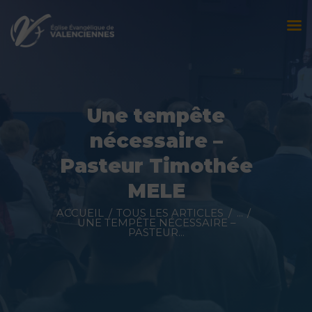
Accueil
L’église
Une tempête
Évènements
nécessaire –
Prédications
Pasteur Timothée
MELE
Nous contacter
ACCUEIL
TOUS LES ARTICLES
...
Faire un don
UNE TEMPÊTE NÉCESSAIRE –
PASTEUR...