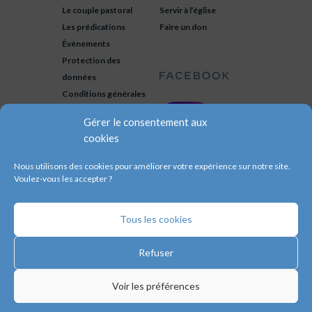
Le couple pastoral
Servir à l’église
Les prédications
Faire un don
Évènements
Protection des
données
Conditions générales
Gérer le consentement aux
cookies
Nous utilisons des cookies pour améliorer votre expérience sur notre site.
Voulez-vous les accepter ?
Tous les cookies
© 2020 – Eglise évanglique de
Valenciennes. Membres des
Assemblées
Refuser
de Dieu
et du
CNEF
.
Fait avec beaucoup d’❤️ par
Artception
.
Voir les préférences