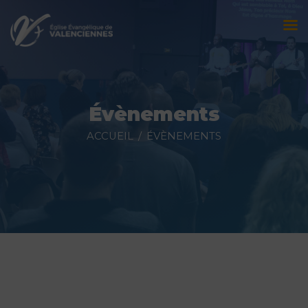
Accueil
L’église
Évènements
Évènements
ACCUEIL
ÉVÈNEMENTS
Prédications
Nous contacter
Faire un don