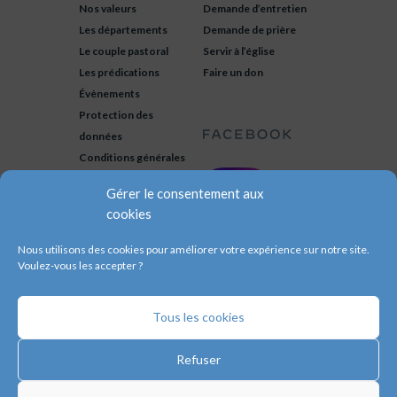
Nos valeurs
Demande d’entretien
Les départements
Demande de prière
Le couple pastoral
Servir à l’église
Les prédications
Faire un don
Évènements
Protection des
données
Conditions générales
Gérer le consentement aux
cookies
Nous utilisons des cookies pour améliorer votre expérience sur notre site.
Voulez-vous les accepter ?
Tous les cookies
© 2020 – Eglise évanglique de
Valenciennes. Membres des
Assemblées
Refuser
de Dieu
et du
CNEF
.
Fait avec beaucoup d’❤️ par
Artception
.