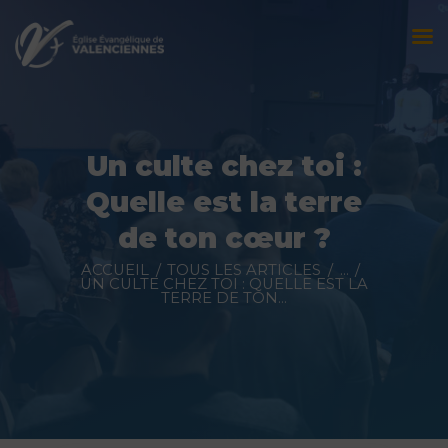
Accueil
L’église
Un culte chez toi :
Évènements
Quelle est la terre
Prédications
de ton cœur ?
Nous contacter
ACCUEIL
TOUS LES ARTICLES
...
UN CULTE CHEZ TOI : QUELLE EST LA
TERRE DE TON...
Faire un don