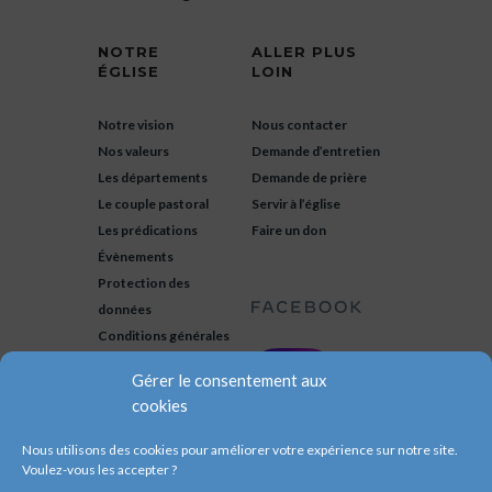
NOTRE
ALLER PLUS
ÉGLISE
LOIN
Notre vision
Nous contacter
Nos valeurs
Demande d’entretien
Les départements
Demande de prière
Le couple pastoral
Servir à l’église
Les prédications
Faire un don
Évènements
Protection des
données
Conditions générales
Gérer le consentement aux
cookies
Nous utilisons des cookies pour améliorer votre expérience sur notre site.
Voulez-vous les accepter ?