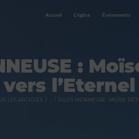
ACCUEIL
Accueil
L’église
Évènements
L’ÉGLISE
ÉVÈNEMENTS
PRÉDICATIONS
NEUSE : Moïs
NOUS
vers l’Eternel
CONTACTER
FAIRE UN DON
US LES ARTICLES
...
JULES MONNEUSE : MOÏSE RET