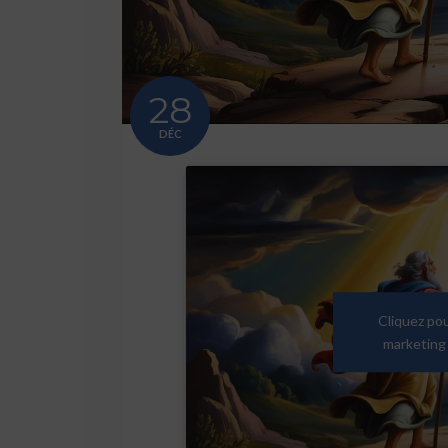
28
DÉC
Cliquez po
marketing 