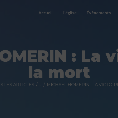
ACCUEIL
Accueil
L’église
Évènements
L’ÉGLISE
ÉVÈNEMENTS
PRÉDICATIONS
OMERIN : La vi
NOUS
la mort
CONTACTER
FAIRE UN DON
S LES ARTICLES
...
MICHAEL HOMERIN : LA VICTOI