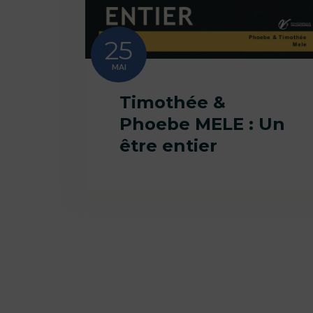
25
MAI
Timothée &
Phoebe MELE : Un
être entier