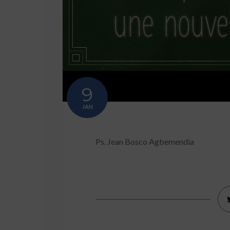
9
JAN
Ps. Jean Bosco Agbemendia