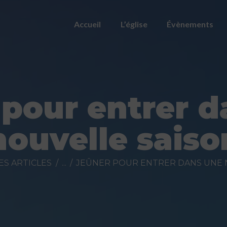
ACCUEIL
Accueil
L’église
Évènements
L’ÉGLISE
ÉVÈNEMENTS
PRÉDICATIONS
 pour entrer d
NOUS
nouvelle saiso
CONTACTER
FAIRE UN DON
ES ARTICLES
...
JEÛNER POUR ENTRER DANS UNE 