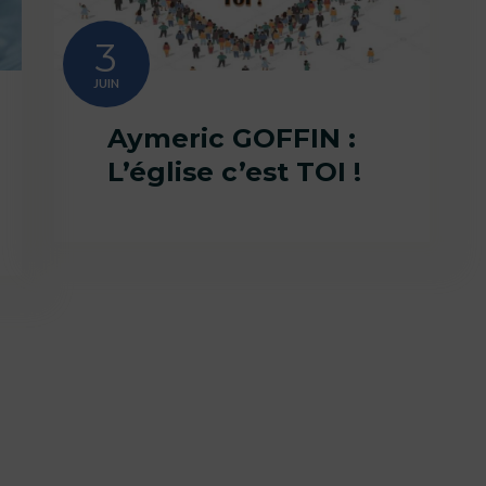
3
JUIN
Aymeric GOFFIN :
L’église c’est TOI !