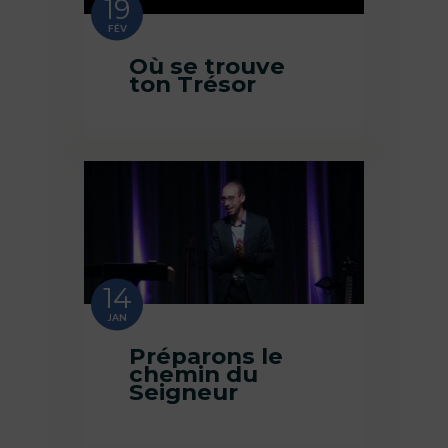
19
FÉV
Où se trouve
ton Trésor
14
JAN
Préparons le
chemin du
Seigneur