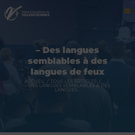
Accueil
L’église
– Des langues
Évènements
semblables à des
Prédications
langues de feux
Nous contacter
ACCUEIL
TOUS LES ARTICLES
...
– DES LANGUES SEMBLABLES À DES
LANGUES...
Faire un don