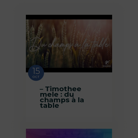
15
OCT
– Timothee
mele : du
champs à la
table