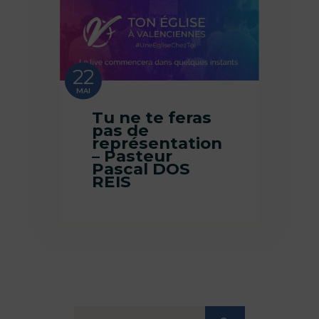
22
MAI
Tu ne te feras
pas de
représentation
– Pasteur
Pascal DOS
REIS