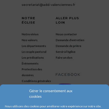
secretariat@add-valenciennes.fr
NOTRE
ALLER PLUS
ÉGLISE
LOIN
Notre vision
Nous contacter
Nos valeurs
Demande d’entretien
Les départements
Demande de prière
Le couple pastoral
Servir à l’église
Les prédications
Faire un don
Évènements
Protection des
données
Conditions générales
Gérer le consentement aux
cookies
Nous utilisons des cookies pour améliorer votre expérience sur notre site.