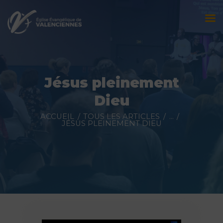
Accueil
L’église
Jésus pleinement
Évènements
Dieu
Prédications
ACCUEIL
TOUS LES ARTICLES
...
JÉSUS PLEINEMENT DIEU
Nous contacter
Faire un don