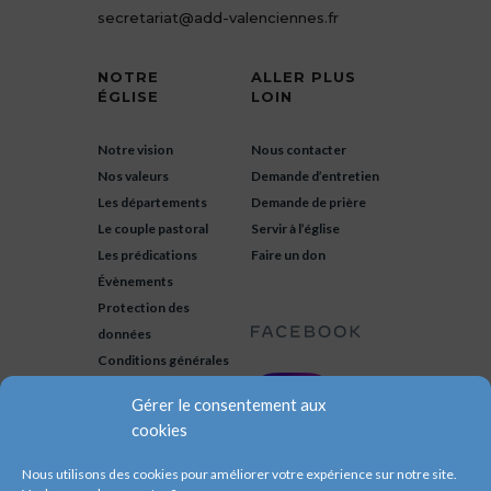
secretariat@add-valenciennes.fr
NOTRE
ALLER PLUS
ÉGLISE
LOIN
Notre vision
Nous contacter
Nos valeurs
Demande d’entretien
Les départements
Demande de prière
Le couple pastoral
Servir à l’église
Les prédications
Faire un don
Évènements
Protection des
données
Conditions générales
Gérer le consentement aux
cookies
Nous utilisons des cookies pour améliorer votre expérience sur notre site.