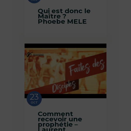
Qui est donc le
Maître ?
Phoebe MELE
23
OCT
Comment
recevoir une
prophétie –
Laurent