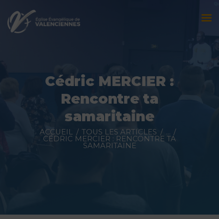
Accueil
L’église
Cédric MERCIER :
Évènements
Rencontre ta
Prédications
samaritaine
Nous contacter
ACCUEIL
TOUS LES ARTICLES
...
CÉDRIC MERCIER : RENCONTRE TA
SAMARITAINE
Faire un don