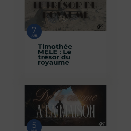
7
JUIL
Timothée
MELE : Le
trésor du
royaume
5
MAI