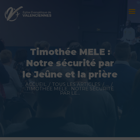
Accueil
L’église
Timothée MELE :
Évènements
Notre sécurité par
Prédications
le Jeûne et la prière
Nous contacter
ACCUEIL
TOUS LES ARTICLES
...
TIMOTHÉE MELE : NOTRE SÉCURITÉ
PAR LE...
Faire un don