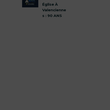
Église À
Valencienne
s : 90 ANS