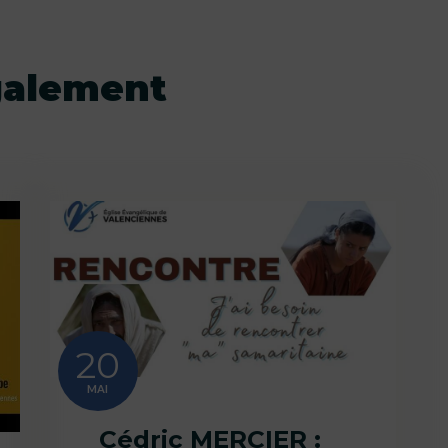
galement
20
MAI
Cédric MERCIER :