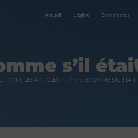
ACCUEIL
Accueil
L’église
Évènements
L’ÉGLISE
ÉVÈNEMENTS
PRÉDICATIONS
omme s’il étai
NOUS
L
TOUS LES ARTICLES
...
VIVRE COMME S’IL ÉTAIT
CONTACTER
FAIRE UN DON