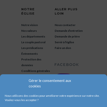
NOTRE
ALLER PLUS
ÉGLISE
LOIN
Notre vision
Nous contacter
Nos valeurs
Demande d’entretien
Les départements
Demande de prière
Le couple pastoral
Servir à l’église
Les prédications
Faire un don
Évènements
Protection des
données
Conditions générales
Gérer le consentement aux
cookies
Nous utilisons des cookies pour améliorer votre expérience sur notre site.
Voulez-vous les accepter ?