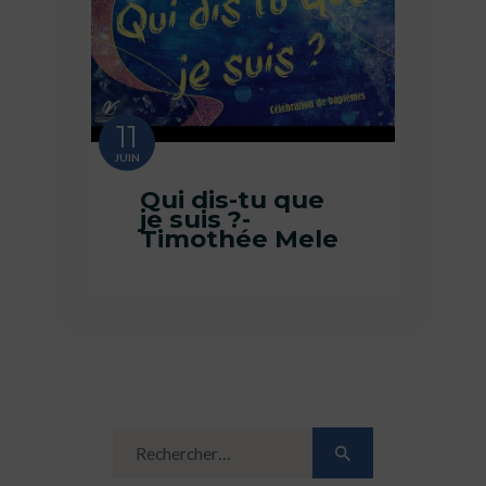
11
JUIN
Qui dis-tu que
je suis ?-
Timothée Mele