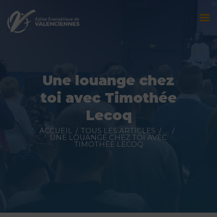
Accueil
L’église
Une louange chez
Évènements
toi avec Timothée
Prédications
Lecoq
Nous contacter
ACCUEIL
TOUS LES ARTICLES
...
UNE LOUANGE CHEZ TOI AVEC
TIMOTHÉE LECOQ
Faire un don