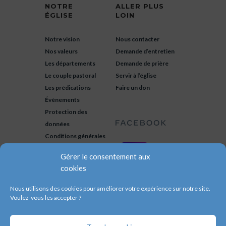
NOTRE
ALLER PLUS
ÉGLISE
LOIN
Notre vision
Nous contacter
Nos valeurs
Demande d’entretien
Les départements
Demande de prière
Le couple pastoral
Servir à l’église
Les prédications
Faire un don
Évènements
Protection des
données
Conditions générales
Gérer le consentement aux
cookies
Nous utilisons des cookies pour améliorer votre expérience sur notre site.
Voulez-vous les accepter ?