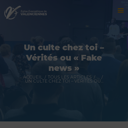
Accueil
L’église
Un culte chez toi –
Évènements
Vérités ou « Fake
Prédications
news »
Nous contacter
ACCUEIL
TOUS LES ARTICLES
...
UN CULTE CHEZ TOI – VÉRITÉS OU...
Faire un don