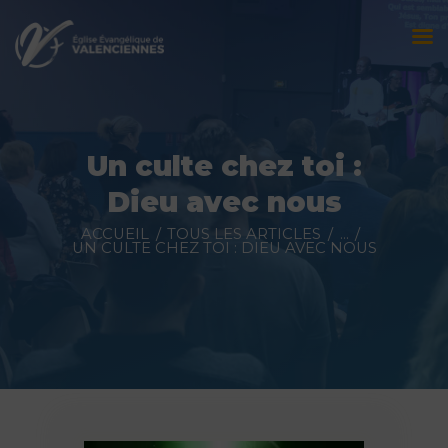
Accueil
L’église
Un culte chez toi :
Évènements
Dieu avec nous
Prédications
ACCUEIL
TOUS LES ARTICLES
...
UN CULTE CHEZ TOI : DIEU AVEC NOUS
Nous contacter
Faire un don