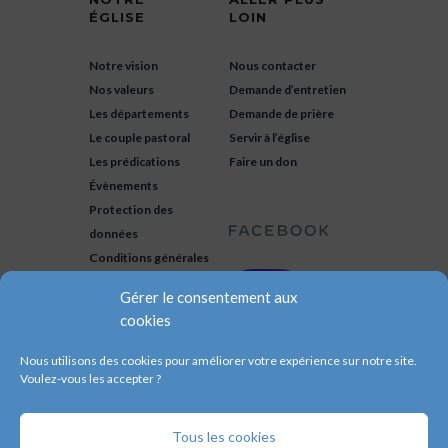
ÉGLISE
LOIN
Notre vision
Nous contacter
Nos valeurs
Demande d’entretien
Les départements
Demande de prière
Le couple pastoral
Servir à l’église
Les prédications
Faire un don
Évènements
Protection des
données
Conditions générales
Gérer le consentement aux
cookies
Nous utilisons des cookies pour améliorer votre expérience sur notre site.
Voulez-vous les accepter ?
Tous les cookies