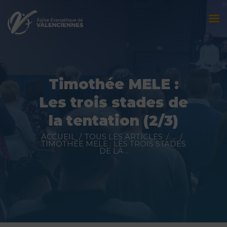
Accueil
L’église
Timothée MELE :
Évènements
Les trois stades de
Prédications
la tentation (2/3)
Nous contacter
ACCUEIL
TOUS LES ARTICLES
...
TIMOTHÉE MELE : LES TROIS STADES
DE LA...
Faire un don