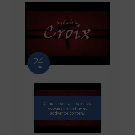
24
JUIN
Cliquez pour accepter les
cookies marketing et
activer ce contenu