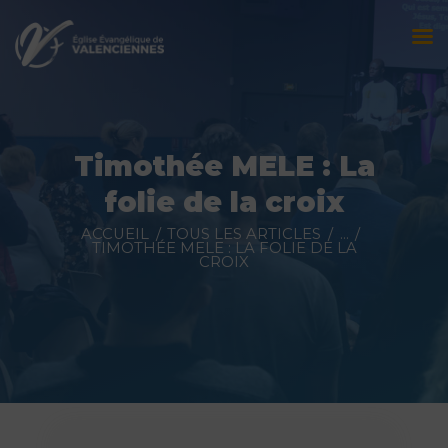
Accueil
L’église
Timothée MELE : La
Évènements
folie de la croix
Prédications
ACCUEIL
TOUS LES ARTICLES
...
TIMOTHÉE MELE : LA FOLIE DE LA
CROIX
Nous contacter
Faire un don