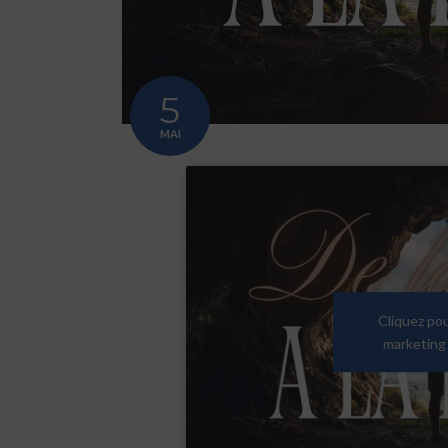
5
MAI
Cliquez po
marketing 