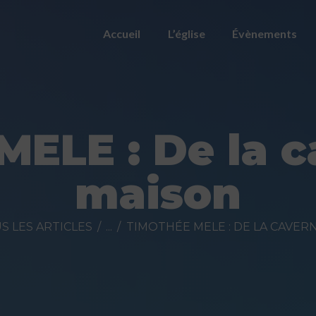
ACCUEIL
Accueil
L’église
Évènements
L’ÉGLISE
ÉVÈNEMENTS
PRÉDICATIONS
ELE : De la c
NOUS
maison
CONTACTER
FAIRE UN DON
S LES ARTICLES
...
TIMOTHÉE MELE : DE LA CAVERN