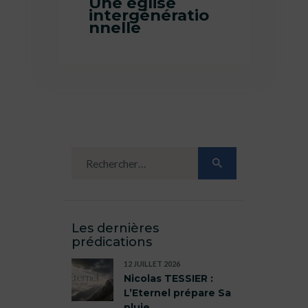
Une église
intergénératio
nnelle
Les dernières
prédications
12 JUILLET 2026
Nicolas TESSIER :
L’Eternel prépare Sa
pluie