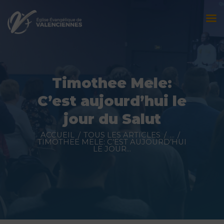
Accueil
L’église
Timothee Mele:
Évènements
C’est aujourd’hui le
Prédications
jour du Salut
Nous contacter
ACCUEIL
TOUS LES ARTICLES
...
TIMOTHEE MELE: C’EST AUJOURD’HUI
LE JOUR...
Faire un don