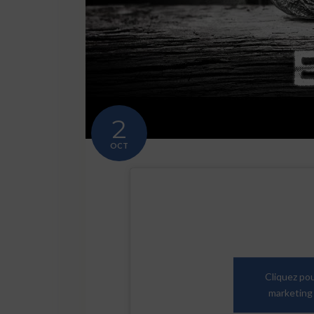
2
OCT
Cliquez po
marketing 