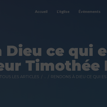
ACCUEIL
Accueil
L’église
Évènements
L’ÉGLISE
ÉVÈNEMENTS
PRÉDICATIONS
Dieu ce qui e
NOUS
eur Timothée
CONTACTER
FAIRE UN DON
TOUS LES ARTICLES
...
RENDONS À DIEU CE QUI EST 