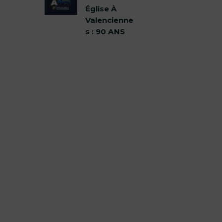
Église À
Valencienne
s : 90 ANS