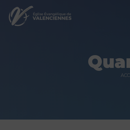
Qua
ACC