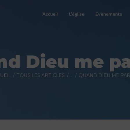
ACCUEIL
Accueil
L’église
Évènements
L’ÉGLISE
ÉVÈNEMENTS
PRÉDICATIONS
nd Dieu me pa
NOUS
UEIL
TOUS LES ARTICLES
...
QUAND DIEU ME PA
CONTACTER
FAIRE UN DON