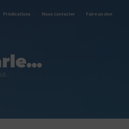
Prédications
Nous contacter
Faire un don
rle…
RLE…