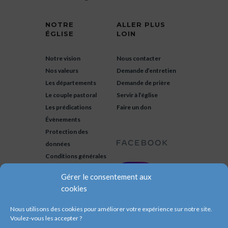
NOTRE
ALLER PLUS
ÉGLISE
LOIN
Notre vision
Nous contacter
Nos valeurs
Demande d’entretien
Les départements
Demande de prière
Le couple pastoral
Servir à l’église
Les prédications
Faire un don
Évènements
Protection des
données
Conditions générales
Gérer le consentement aux
cookies
Nous utilisons des cookies pour améliorer votre expérience sur notre site.
Voulez-vous les accepter ?