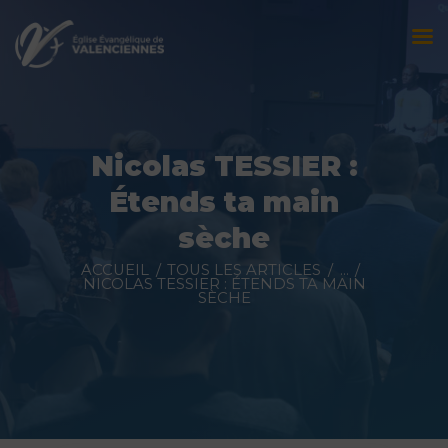
Accueil
L’église
Nicolas TESSIER :
Évènements
Étends ta main
Prédications
sèche
Nous contacter
ACCUEIL
TOUS LES ARTICLES
...
NICOLAS TESSIER : ÉTENDS TA MAIN
SÈCHE
Faire un don