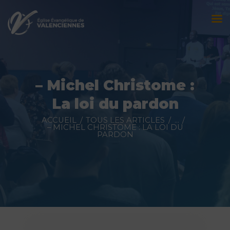
Accueil
L’église
– Michel Christome :
Évènements
La loi du pardon
Prédications
ACCUEIL
TOUS LES ARTICLES
...
– MICHEL CHRISTOME : LA LOI DU
PARDON
Nous contacter
Faire un don