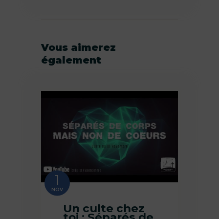
Vous aimerez
également
1
NOV
Un culte chez
toi : Séparés de