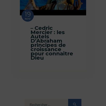
19
NOV
– Cedric
Mercier : les
Autels
D’Abraham
principes de
croissance
pour connaitre
Dieu