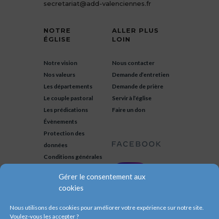
secretariat@add-valenciennes.fr
NOTRE
ALLER PLUS
ÉGLISE
LOIN
Notre vision
Nous contacter
Nos valeurs
Demande d’entretien
Les départements
Demande de prière
Le couple pastoral
Servir à l’église
Les prédications
Faire un don
Évènements
Protection des
données
Conditions générales
Gérer le consentement aux
cookies
Nous utilisons des cookies pour améliorer votre expérience sur notre site.
Voulez-vous les accepter ?