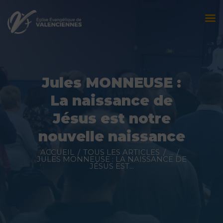
Accueil
L’église
Jules MONNEUSE :
Évènements
La naissance de
Prédications
Jésus est notre
nouvelle naissance
Nous contacter
ACCUEIL
TOUS LES ARTICLES
...
Faire un don
JULES MONNEUSE : LA NAISSANCE DE
JÉSUS EST...