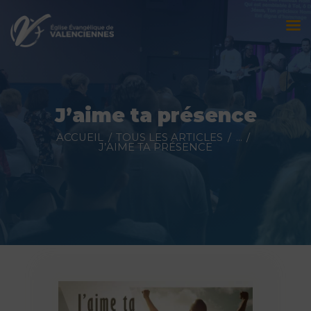
Accueil
L’église
J’aime ta présence
Évènements
ACCUEIL
TOUS LES ARTICLES
...
J’AIME TA PRÉSENCE
Prédications
Nous contacter
Faire un don