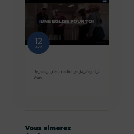
12
AVR
Je_suis_la_résurrection_et_la_vie_dit_J
ésus
Vous aimerez