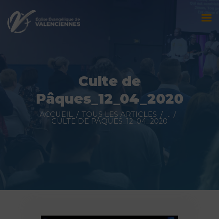
Accueil
L’église
Culte de
Évènements
Pâques_12_04_2020
Prédications
ACCUEIL
TOUS LES ARTICLES
...
CULTE DE PÂQUES_12_04_2020
Nous contacter
Faire un don