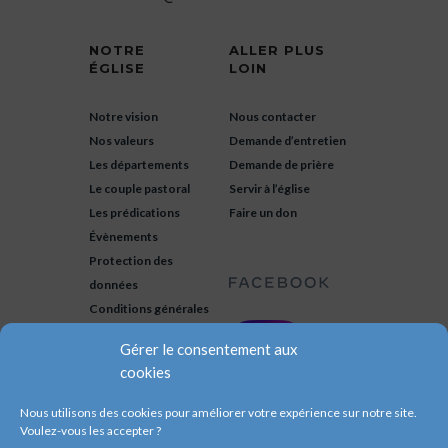
NOTRE
ALLER PLUS
ÉGLISE
LOIN
Notre vision
Nous contacter
Nos valeurs
Demande d’entretien
Les départements
Demande de prière
Le couple pastoral
Servir à l’église
Les prédications
Faire un don
Évènements
Protection des
données
Conditions générales
Gérer le consentement aux
cookies
Nous utilisons des cookies pour améliorer votre expérience sur notre site.
Voulez-vous les accepter ?