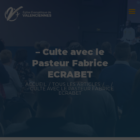
Accueil
L’église
– Culte avec le
Évènements
Pasteur Fabrice
Prédications
ECRABET
Nous contacter
ACCUEIL
TOUS LES ARTICLES
...
– CULTE AVEC LE PASTEUR FABRICE
ECRABET
Faire un don