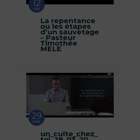
12
FÉV
La repentance
ou les étapes
d’un sauvetage
– Pasteur
Timothée
MELE
29
MAR
un_culte_chez_
toi_29_03_20