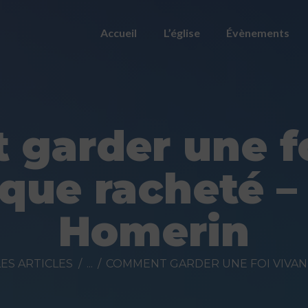
ACCUEIL
Accueil
L’église
Évènements
L’ÉGLISE
ÉVÈNEMENTS
PRÉDICATIONS
garder une fo
NOUS
 que racheté –
CONTACTER
Homerin
FAIRE UN DON
ES ARTICLES
...
COMMENT GARDER UNE FOI VIVANT