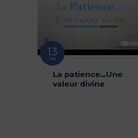
13
JAN
La patience…Une
valeur divine