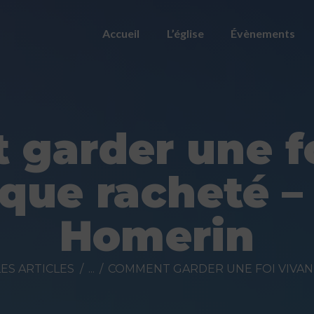
ACCUEIL
Accueil
L’église
Évènements
L’ÉGLISE
ÉVÈNEMENTS
PRÉDICATIONS
garder une fo
NOUS
 que racheté –
CONTACTER
Homerin
FAIRE UN DON
ES ARTICLES
...
COMMENT GARDER UNE FOI VIVANT