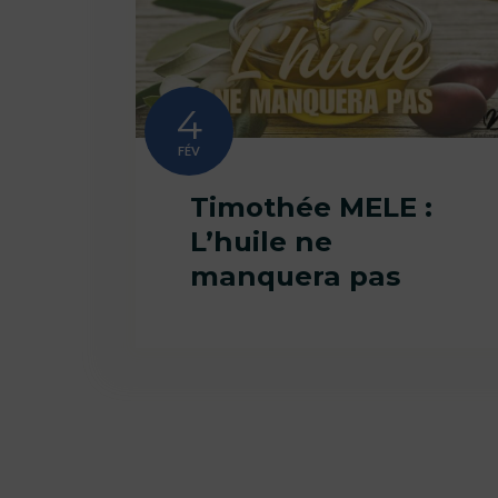
4
FÉV
Timothée MELE :
L’huile ne
manquera pas