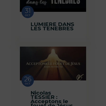
31
OCT
LUMIERE DANS
LES TENEBRES
26
OCT
Nicolas
TESSIER :
Acceptons le
fouet de Jésus