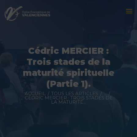
Accueil
L’église
Cédric MERCIER :
Évènements
Trois stades de la
Prédications
maturité spirituelle
(Partie 1).
Nous contacter
ACCUEIL
TOUS LES ARTICLES
...
Faire un don
CÉDRIC MERCIER : TROIS STADES DE
LA MATURITÉ...