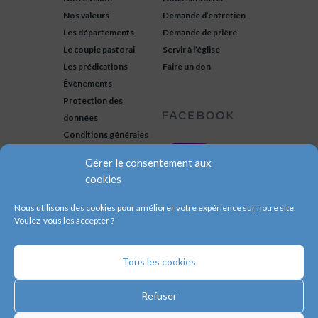
Nos valeurs
Demande d’entretien
Les départements
Demande de prière
Le couple pastoral
Servir à l’église
Les prédications
Faire un don
Évènements
Protection des
données
Conditions générales
Gérer le consentement aux
cookies
Nous utilisons des cookies pour améliorer votre expérience sur notre site.
Voulez-vous les accepter ?
Tous les cookies
© 2020 – Eglise évanglique de
Valenciennes. Membres des
Assemblées
Refuser
de Dieu
et du
CNEF
.