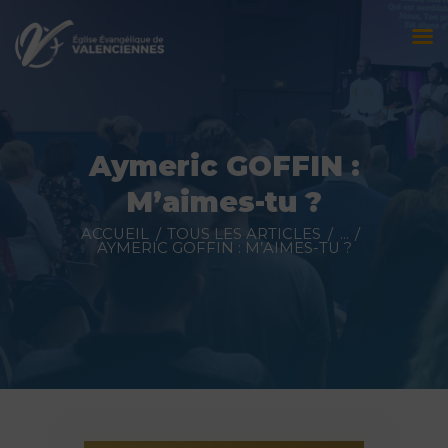
Accueil
L’église
Aymeric GOFFIN :
Évènements
M’aimes-tu ?
Prédications
ACCUEIL
TOUS LES ARTICLES
...
AYMERIC GOFFIN : M’AIMES-TU ?
Nous contacter
Faire un don