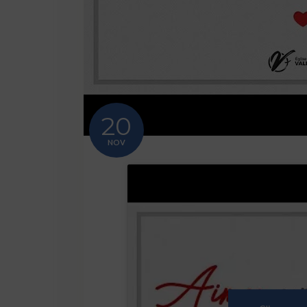
20
NOV