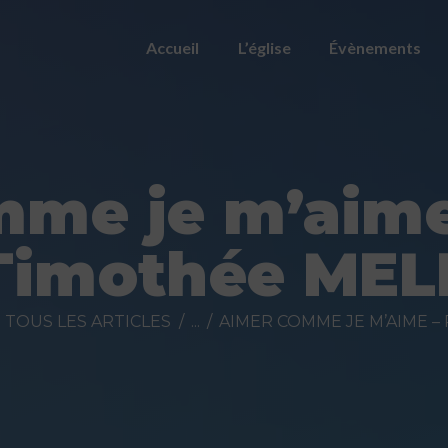
ACCUEIL
Accueil
L’église
Évènements
L’ÉGLISE
ÉVÈNEMENTS
PRÉDICATIONS
me je m’aime
NOUS
Timothée MEL
CONTACTER
FAIRE UN DON
TOUS LES ARTICLES
...
AIMER COMME JE M’AIME – 