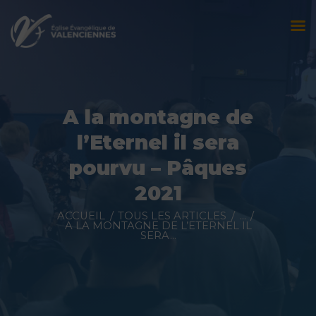
Accueil
L’église
A la montagne de
Évènements
l’Eternel il sera
Prédications
pourvu – Pâques
2021
Nous contacter
ACCUEIL
TOUS LES ARTICLES
...
Faire un don
A LA MONTAGNE DE L’ETERNEL IL
SERA...