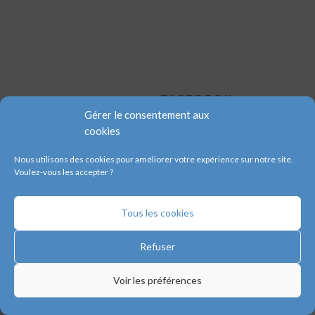
Les départements
Demande de prière
Le couple pastoral
Servir à l’église
Les prédications
Faire un don
Évènements
Protection des
données
Gérer le consentement aux
Conditions
cookies
générales
Nous utilisons des cookies pour améliorer votre expérience sur notre site.
Voulez-vous les accepter ?
Tous les cookies
© 2020 – Eglise évanglique de
Valenciennes. Membres des
Assemblées
de Dieu
et du
CNEF
.
Refuser
Fait avec beaucoup d’❤️ par
Artception
.
Voir les préférences