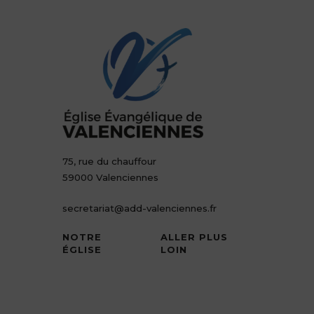
75, rue du chauffour
59000 Valenciennes
secretariat@add-valenciennes.fr
NOTRE
ALLER PLUS
ÉGLISE
LOIN
Notre vision
Nous contacter
Nos valeurs
Demande
d’entretien